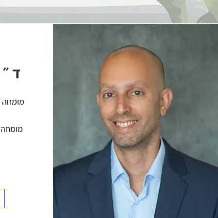
ד״ר
מומחה בכ
מומחה ל