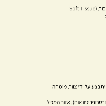
סרקומה היא שם כללי לקבוצת גידולים ממאירים המתפתחים ברקמות רכות (Soft Tissue
יתבצע על ידי צוות מומחה
טרופריטונאום), אזור המכיל