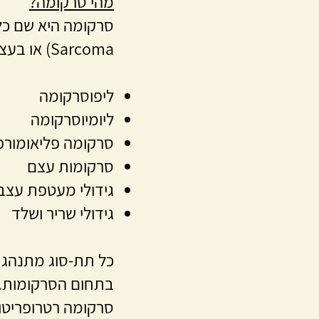
מהי סרקומה?
Sarcoma) או בעצמות. קיימים עשרות תתי-סוגים של סרקומות, ביניהם:​
ליפוסרקומה
ליומיוסרקומה
סרקומה פליאומורפ
סרקומות עצם
גידולי מעטפת עצב
גידולי שריר ושלד
כל תת-סוג מתנהג א
בתחום הסרקומות.
סרקומה רטרופריטונ