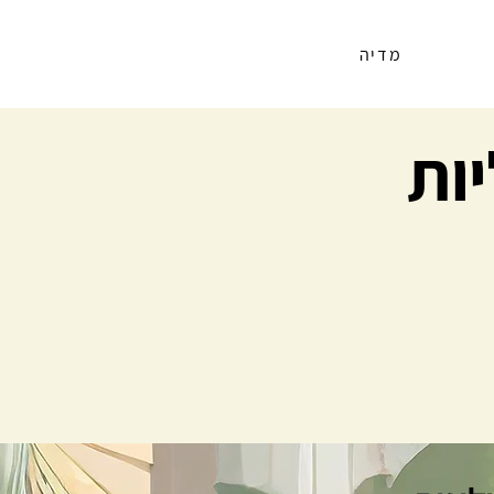
מדיה
ות