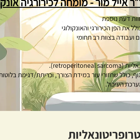
ר אייל מור - מומחה לכירורגיה אונק
וחוות דעת נוספת
לל את הפן הכירורגי והאונקולוגי
 ועבודה בצוות רב תחומי
retroperito).
ף, כולל שחזורי עור במידת הצורך, וכריתת/דגימת בלוטו
מערכת העיכול.
רופריטונאליות