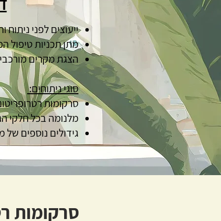
ד״
ייעוצים לפני ניתוח 
מתן תכניות טיפול הכו
הצגת מקרים מורכבים
סוגי ניתוחים:
סרקומות רטרופריטונאליות (neal sarcoma
מלנומה בכל חלקי הגו
גידולים נוספים של 
סרקומות רט