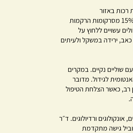
 רכות באזור
הרטרופריטונאום – החלל שבין הצפק לדופן הבטן האחורית. הן מהוות כ-15% מסרקומות הרקמות
ים עשויים ללחוץ על
ו כאב, ירידה במשקל ולעיתים
ם שוליים נקיים. במקרים
נטומית לגידול. מדובר
ן רב, כאשר הצלחת הטיפול
.
 אונקולוגים ורדיולוגים. ד״ר
מוביל גישה מתקדמת